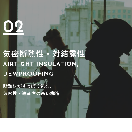
02
気密断熱性・対結露性
AIRTIGHT INSULATION,
DEWPROOFING
断熱材がすっぽり包む、
気密性・遮音性の高い構造