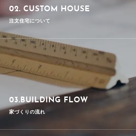
02. CUSTOM HOUSE
注文住宅について
私たちアクスプランニングでは設計・施工一貫で、安心な
パートナーとして培ってきた設計力を礎に、施工を加
え、自社での一貫体制をとっています。
詳しく見る
03.BUILDING FLOW
家づくりの流れ
家づくりにかかせない様々なお悩み、疑問にお答えしま
す。 個別相談となりますのでじっくりお話頂けます。 相