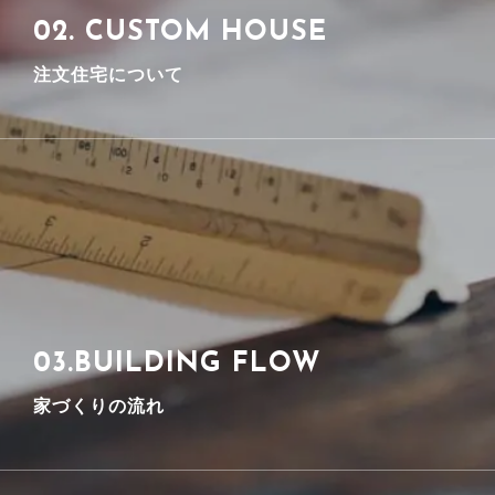
02. CUSTOM HOUSE
注文住宅について
私たちアクスプランニングでは設計・施工一貫で、安心な
パートナーとして培ってきた設計力を礎に、施工を加
え、自社での一貫体制をとっています。
詳しく見る
03.BUILDING FLOW
家づくりの流れ
家づくりにかかせない様々なお悩み、疑問にお答えしま
す。 個別相談となりますのでじっくりお話頂けます。 相