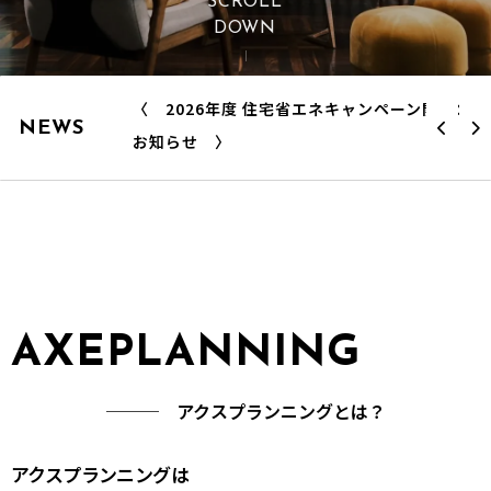
花粉の季節、窓を開けられない──換気と断
SCROLL
DOWN
熱を両立する方法
〈 2026年度 住宅省エネキャンペーン開始の
NEWS
お知らせ 〉
2026年、エコ住宅のすすめ──冬だけじゃな
い、年中快適な暮らし
光熱費が月2万円を超えてしまった──この冬
AXEPLANNING
からできる3つの見直し
─── アクスプランニングとは？
築20年の家、断熱リフォームはどこから？
優先順位マップ
アクスプランニングは