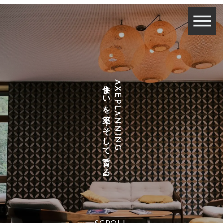
住まいを築く・そして育てる。
AXEPLANNING
すきま風を追跡する──古い家の「見えない
穴」はどこにある？