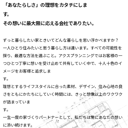
「あなたらしさ」の理想をカタチにしま
断熱リフォーム、実は失敗も多い──よくあ
す
る3つの勘違い
その想いに最大限に応える会社でありたい。
寒波の朝、窓がびっしょり──結露を放置す
ずっと暮らしたい家ときいてどんな暮らしを思い浮かべますか？
ると何が起きるか
一人ひとり住みたいと思う暮らし方は違います。すべての可能性を
探り、最適な方法を選ぶこと。アクスプランニングではお客様の一
つひとつ丁寧に想いを受け止めて共有していく中で、十人十色のイ
給湯器が壊れた朝──冬の水回りトラブルと
メージをお客様と追求しま
緊急対応マニュアル
す
理想とするライフスタイルに合った素材、デザイン、住み心地の良
築30年の家が冬に弱い3つの理由──断熱基準
さをともにかたちにしていく時間には、きっと想像以上のワクワク
の歴史から読み解く
が詰まっていま
す
一生一度の家づくりパートナーとして、私たちは常にあなたの想い
すきま風を追跡する──古い家の「見えない
に添い続けます。
穴」はどこにある？